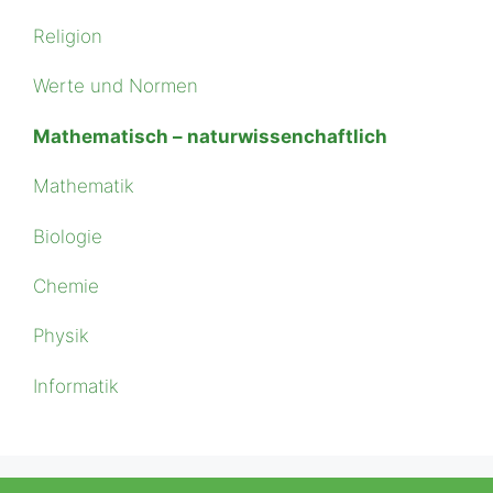
Religion
Werte und Normen
Ma­the­ma­tisch – na­tur­wis­senchaft­lich
Mathematik
Biologie
Chemie
Physik
Informatik