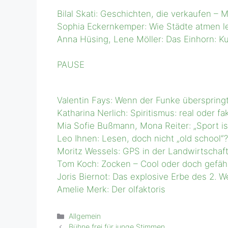
Bilal Skati: Geschichten, die verkaufen – 
Sophia Eckernkemper: Wie Städte atmen l
Anna Hüsing, Lene Möller: Das Einhorn: Kul
PAUSE
Valentin Fays: Wenn der Funke überspringt
Katharina Nerlich: Spiritismus: real oder fa
Mia Sofie Bußmann, Mona Reiter: „Sport i
Leo Ihnen: Lesen, doch nicht „old school“?
Moritz Wessels: GPS in der Landwirtschaf
Tom Koch: Zocken – Cool oder doch gefähr
Joris Biernot: Das explosive Erbe des 2. W
Amelie Merk: Der olfaktoris
Kategorien
Allgemein
Bühne frei für junge Stimmen