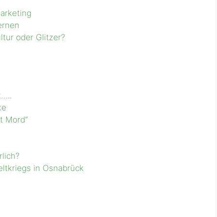
Marketing
ernen
tur oder Glitzer?
…..
ke
st Mord“
t
lich?
eltkriegs in Osnabrück