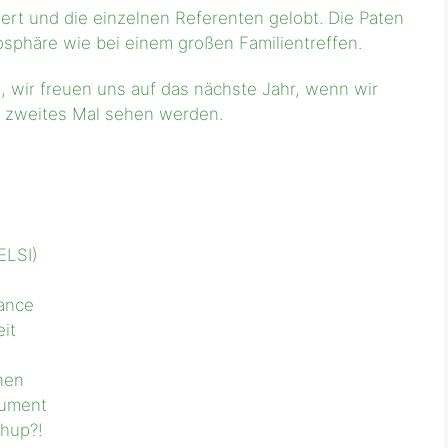
iert und die einzelnen Referenten gelobt. Die Paten
osphäre wie bei einem großen Familientreffen.
 wir freuen uns auf das nächste Jahr, wenn wir
n zweites Mal sehen werden.
ELSI)
hance
eit
inen
rument
chup?!